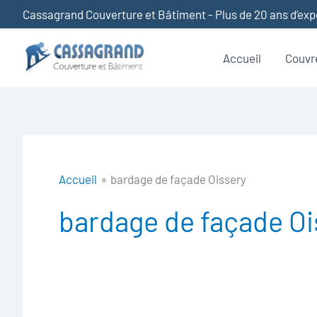
Aller
Cassagrand Couverture et Bâtiment - Plus de 20 ans d’ex
au
contenu
Accueil
Couvr
Accueil
bardage de façade Oissery
bardage de façade Oi