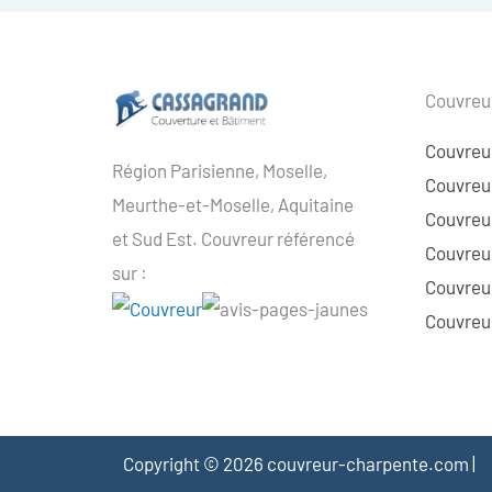
Couvreur
Couvreu
Région Parisienne, Moselle,
Couvreur
Meurthe-et-Moselle, Aquitaine
Couvreur
et Sud Est. Couvreur référencé
Couvreur
sur :
Couvreu
Couvreur
Copyright © 2026 couvreur-charpente.com |