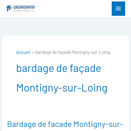
Aller
Menu
au
princ
contenu
Accueil
bardage de façade Montigny-sur-Loing
bardage de façade
Montigny-sur-Loing
Bardage de facade Montigny-sur-
Bardage
de