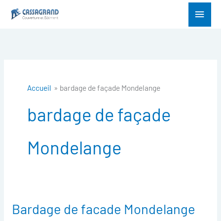
Aller
Menu
au
princ
contenu
Accueil
bardage de façade Mondelange
bardage de façade
Mondelange
Bardage de facade Mondelange
Bardage
de