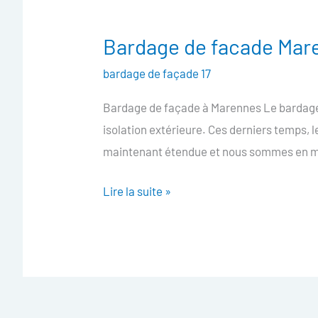
Bardage de facade Mar
Bardage
de
bardage de façade 17
facade
Bardage de façade à Marennes Le bardage 
Marennes
isolation extérieure. Ces derniers temps,
maintenant étendue et nous sommes en me
Lire la suite »