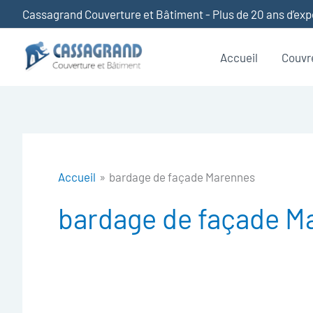
Aller
Cassagrand Couverture et Bâtiment - Plus de 20 ans d’ex
au
contenu
Accueil
Couvr
Accueil
bardage de façade Marennes
bardage de façade M