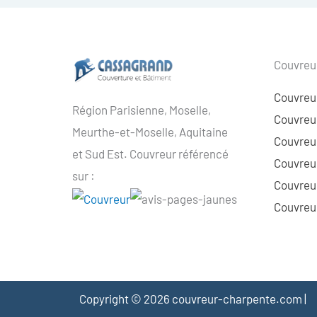
Couvreur
Couvreu
Région Parisienne, Moselle,
Couvreur
Meurthe-et-Moselle, Aquitaine
Couvreur
et Sud Est. Couvreur référencé
Couvreur
sur :
Couvreu
Couvreur
Copyright © 2026 couvreur-charpente.com |