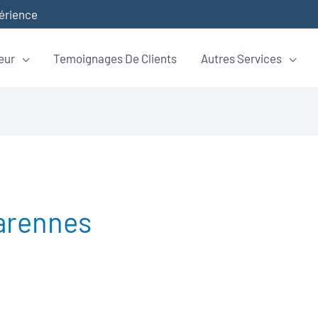
périence
eur
Temoignages De Clients
Autres Services
arennes