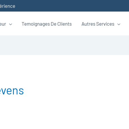
périence
eur
Temoignages De Clients
Autres Services
evens