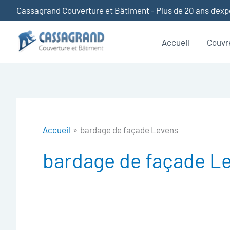
Aller
Cassagrand Couverture et Bâtiment - Plus de 20 ans d’ex
au
contenu
Accueil
Couvr
Accueil
bardage de façade Levens
bardage de façade L