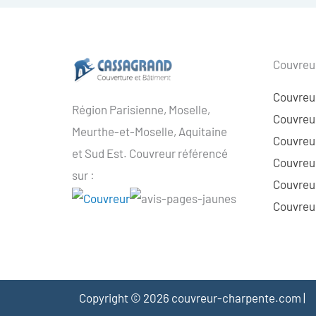
Couvreur
Couvreu
Région Parisienne, Moselle,
Couvreur
Meurthe-et-Moselle, Aquitaine
Couvreur
et Sud Est. Couvreur référencé
Couvreur
sur :
Couvreu
Couvreur
Copyright © 2026 couvreur-charpente.com |