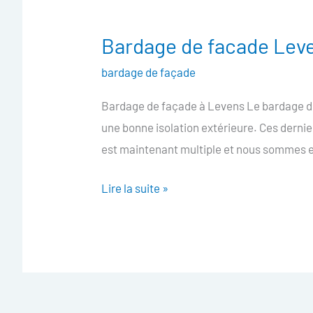
Bardage de facade Lev
Bardage
de
bardage de façade
facade
Bardage de façade à Levens Le bardage de 
Levens
une bonne isolation extérieure. Ces derni
est maintenant multiple et nous sommes e
Lire la suite »