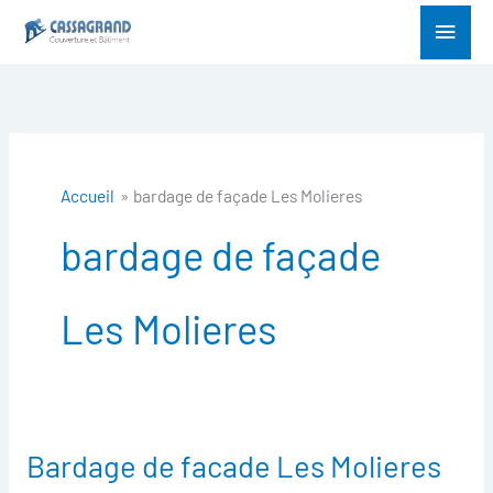
Aller
Menu
au
princ
contenu
Accueil
bardage de façade Les Molieres
bardage de façade
Les Molieres
Bardage de facade Les Molieres
Bardage
de