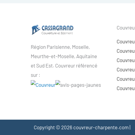
Couvreur
Couvreu
Région Parisienne, Moselle,
Couvreur
Meurthe-et-Moselle, Aquitaine
Couvreur
et Sud Est. Couvreur référencé
Couvreur
sur :
Couvreu
Couvreur
Copyright © 2026 couvreur-charpente.com |