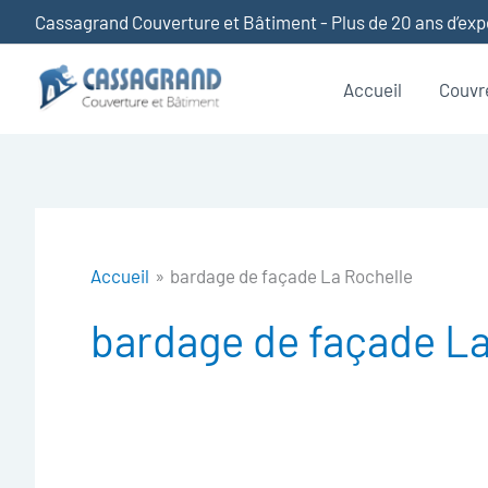
Aller
Cassagrand Couverture et Bâtiment - Plus de 20 ans d’ex
au
contenu
Accueil
Couvr
Accueil
bardage de façade La Rochelle
bardage de façade La