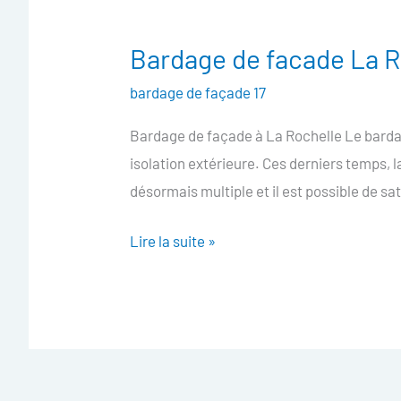
Bardage de facade La R
Bardage
de
bardage de façade 17
facade
Bardage de façade à La Rochelle Le bardag
La
isolation extérieure. Ces derniers temps, 
Rochelle
désormais multiple et il est possible de sa
Lire la suite »