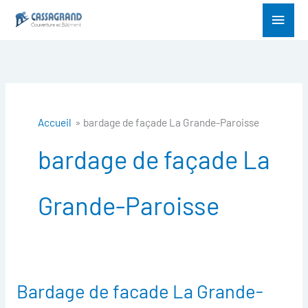
Aller
Menu
au
princ
contenu
Accueil
bardage de façade La Grande-Paroisse
bardage de façade La
Grande-Paroisse
Bardage de facade La Grande-
Bardage
de