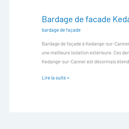
Bardage de facade Ked
Bardage
de
bardage de façade
facade
Bardage de façade à Kedange-sur-Canner L
Kedange-
une meilleure isolation extérieure. Ces d
sur-
Kedange-sur-Canner est désormais étendu
Canner
Lire la suite »