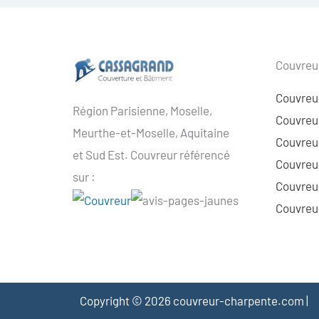
Couvreur
Couvreu
Région Parisienne, Moselle,
Couvreur
Meurthe-et-Moselle, Aquitaine
Couvreur
et Sud Est. Couvreur référencé
Couvreur
sur :
Couvreu
Couvreur
Copyright © 2026 couvreur-charpente.com |