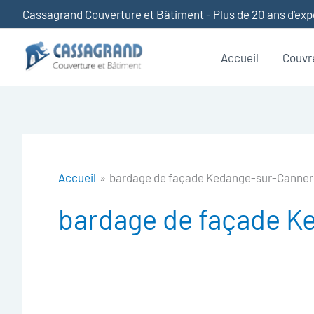
Aller
Cassagrand Couverture et Bâtiment - Plus de 20 ans d’ex
au
contenu
Accueil
Couvr
Accueil
bardage de façade Kedange-sur-Canner
bardage de façade K