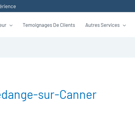
périence
eur
Temoignages De Clients
Autres Services
edange-sur-Canner