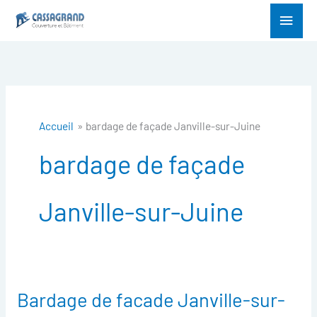
Aller
Menu
au
princ
contenu
Accueil
bardage de façade Janville-sur-Juine
bardage de façade
Janville-sur-Juine
Bardage de facade Janville-sur-
Bardage
de