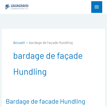
Aller
Menu
au
princ
contenu
Accueil
bardage de façade Hundling
bardage de façade
Hundling
Bardage de facade Hundling
Bardage
de