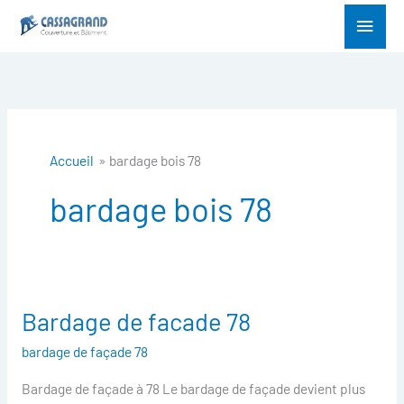
Aller
Menu
au
princ
contenu
Accueil
bardage bois 78
bardage bois 78
Bardage de facade 78
Bardage
de
bardage de façade 78
facade
Bardage de façade à 78 Le bardage de façade devient plus
78