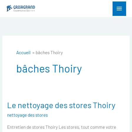
Aller
Menu
au
princ
contenu
Accueil
bâches Thoiry
bâches Thoiry
Le nettoyage des stores Thoiry
Le
nettoyage
nettoyage des stores
des
Entretien de stores Thoiry Les stores, tout comme votre
stores