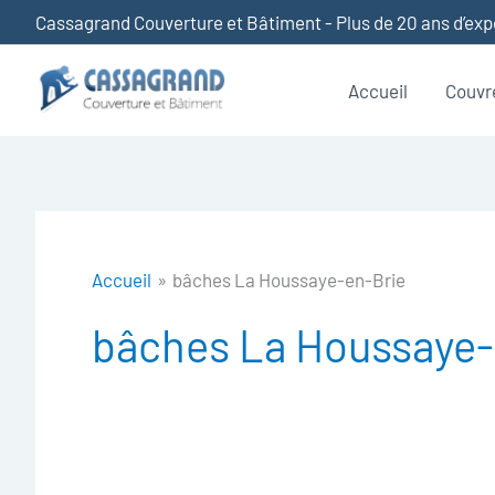
Aller
Cassagrand Couverture et Bâtiment - Plus de 20 ans d’ex
au
contenu
Accueil
Couvr
Accueil
bâches La Houssaye-en-Brie
bâches La Houssaye-