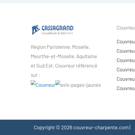
Couvreur
Couvreu
Région Parisienne, Moselle,
Couvreur
Meurthe-et-Moselle, Aquitaine
Couvreur
et Sud Est. Couvreur référencé
Couvreur
sur :
Couvreu
Couvreur
Copyright © 2026 couvreur-charpente.com |