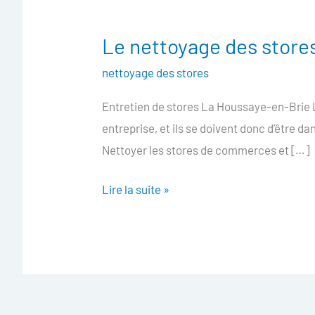
Le nettoyage des store
Le
nettoyage
nettoyage des stores
des
Entretien de stores La Houssaye-en-Brie L
stores
entreprise, et ils se doivent donc d’être d
La
Nettoyer les stores de commerces et […]
Houssaye-
en-
Lire la suite »
Brie