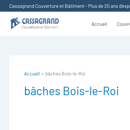
Aller
Cassagrand Couverture et Bâtiment - Plus de 20 ans d’ex
au
contenu
Accueil
Couvr
Accueil
bâches Bois-le-Roi
bâches Bois-le-Roi