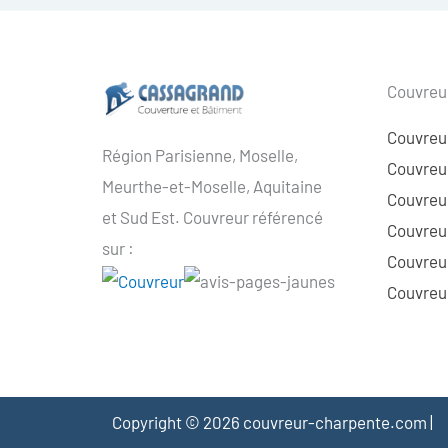
Couvreur
Couvreu
Région Parisienne, Moselle,
Couvreur
Meurthe-et-Moselle, Aquitaine
Couvreur
et Sud Est. Couvreur référencé
Couvreur
sur :
Couvreu
Couvreur
Copyright © 2026 couvreur-charpente.com |