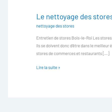
Le nettoyage des store
Le
nettoyage
nettoyage des stores
des
Entretien de stores Bois-le-Roi Les stores
stores
ils se doivent donc d’être dans le meilleur
Bois-
stores de commerces et restaurants […]
le-
Roi
Lire la suite »