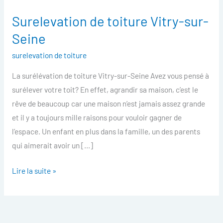
Surelevation de toiture Vitry-sur-
Surelevation
de
Seine
toiture
surelevation de toiture
Vitry-
sur-
La surélévation de toiture Vitry-sur-Seine Avez vous pensé à
Seine
surélever votre toit? En effet, agrandir sa maison, c’est le
rêve de beaucoup car une maison n’est jamais assez grande
et il y a toujours mille raisons pour vouloir gagner de
l’espace. Un enfant en plus dans la famille, un des parents
qui aimerait avoir un […]
Lire la suite »