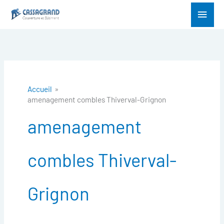
Aller
Menu
au
princ
contenu
Accueil
amenagement combles Thiverval-Grignon
amenagement
combles Thiverval-
Grignon