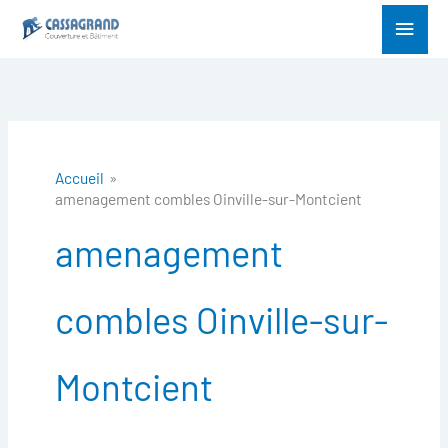
Aller
Menu
au
princ
contenu
Accueil
amenagement combles Oinville-sur-Montcient
amenagement
combles Oinville-sur-
Montcient