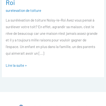
Roi
toiture
surelevation de toiture
Noisy-
le-
La surélévation de toiture Noisy-le-Roi Avez vous pensé à
Roi
surélever votre toit? En effet, agrandir sa maison, c’est le
rêve de beaucoup car une maison n’est jamais assez grande
et il y a toujours mille raisons pour vouloir gagner de
l’espace. Un enfant en plus dans la famille, un des parents
qui aimerait avoir un […]
Lire la suite »