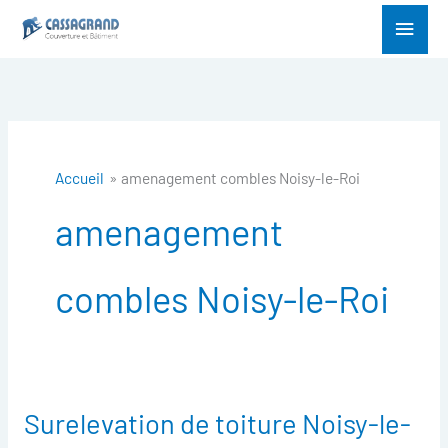
Aller
Menu
au
princ
contenu
Accueil
amenagement combles Noisy-le-Roi
amenagement
combles Noisy-le-Roi
Surelevation de toiture Noisy-le-
Surelevation
de