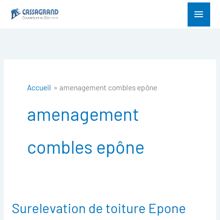
Aller
Menu
au
princ
contenu
Accueil
amenagement combles epône
amenagement
combles epône
Surelevation de toiture Epone
Surelevation
de