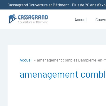
Aller
Cassagrand Couverture et Bâtiment - Plus de 20 ans d’ex
au
contenu
Accueil
Couvr
Accueil
amenagement combles Dampierre-en-Y
amenagement comble