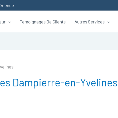
périence
eur
Temoignages De Clients
Autres Services
velines
s Dampierre-en-Yvelines