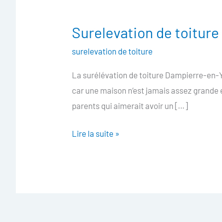
Surelevation de toitur
Surelevation
de
surelevation de toiture
toiture
La surélévation de toiture Dampierre-en-Yv
Dampierre-
car une maison n’est jamais assez grande et
en-
parents qui aimerait avoir un […]
Yvelines
Lire la suite »