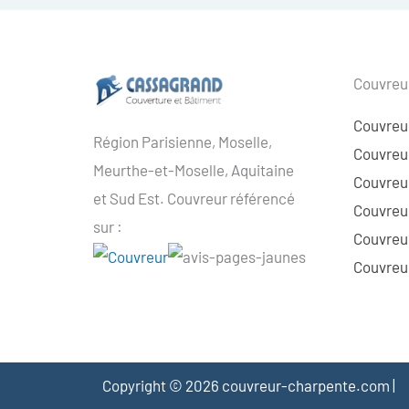
Couvreur
Couvreu
Région Parisienne, Moselle,
Couvreur
Meurthe-et-Moselle, Aquitaine
Couvreur
et Sud Est. Couvreur référencé
Couvreur
sur :
Couvreu
Couvreur
Copyright © 2026 couvreur-charpente.com |