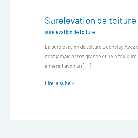
Surelevation de toitur
Surelevation
de
surelevation de toiture
toiture
La surélévation de toiture Buchelay Avez v
Buchelay
n’est jamais assez grande et il y a toujours
aimerait avoir un […]
Lire la suite »