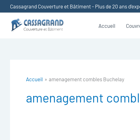
Aller
Cassagrand Couverture et Bâtiment - Plus de 20 ans d’ex
au
contenu
Accueil
Couvr
Accueil
amenagement combles Buchelay
amenagement combl