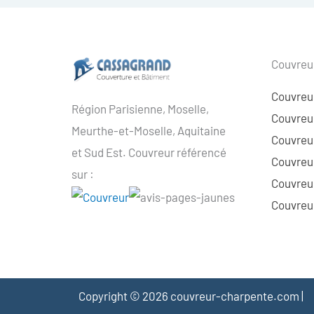
Couvreur
Couvreu
Région Parisienne, Moselle,
Couvreur
Meurthe-et-Moselle, Aquitaine
Couvreur
et Sud Est. Couvreur référencé
Couvreur
sur :
Couvreu
Couvreur
Copyright © 2026 couvreur-charpente.com |