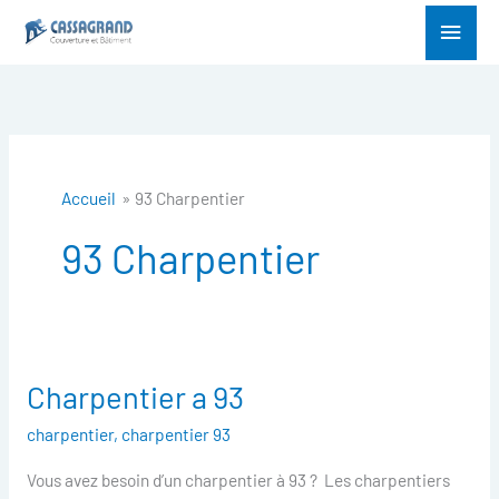
Aller
Menu
au
princ
contenu
Accueil
93 Charpentier
93 Charpentier
Charpentier a 93
Charpentier
a
charpentier
,
charpentier 93
93
Vous avez besoin d’un charpentier à 93 ? Les charpentiers