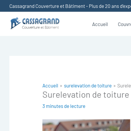
Aller
Cassagrand Couverture et Bâtiment - Plus de 20 ans d’ex
au
contenu
Accueil
Couvr
Accueil
surelevation de toiture
Surele
Surelevation de toitur
3 minutes de lecture