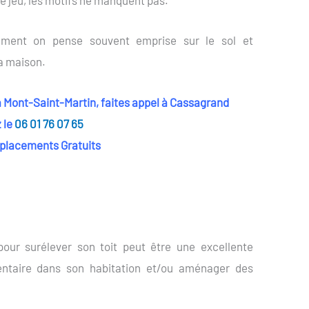
de jeu, les motifs ne manquent pas.
sement on pense souvent emprise sur le sol et
la maison.
 à Mont-Saint-Martin, faites appel à Cassagrand
 le
06 01 76 07 65
éplacements Gratuits
 pour surélever son toit peut être une excellente
ntaire dans son habitation et/ou aménager des