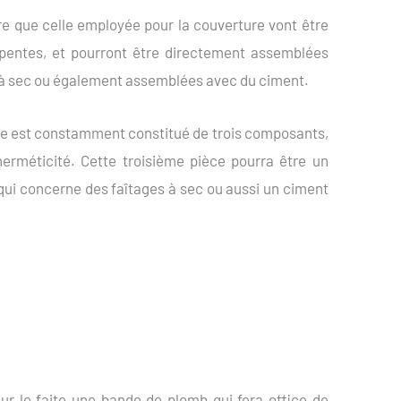
re que celle employée pour la couverture vont être
 pentes, et pourront être directement assemblées
 à sec ou également assemblées avec du ciment.
ge est constamment constitué de trois composants,
’herméticité. Cette troisième pièce pourra être un
 qui concerne des faîtages à sec ou aussi un ciment
ur le faite une bande de plomb qui fera office de