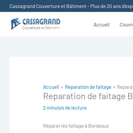
Aller
Cassagrand Couverture et Bâtiment - Plus de 20 ans d’ex
au
contenu
Accueil
Couvr
Accueil
Reparation de faitage
Reparat
Reparation de faitage 
2 minutes de lecture
Réparer les faîtage à Bordeaux