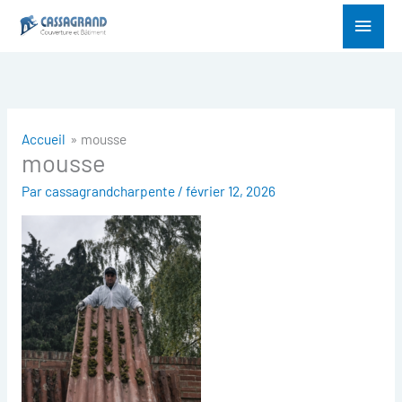
Aller
Menu
au
princ
contenu
Accueil
mousse
mousse
Par
cassagrandcharpente
/
février 12, 2026