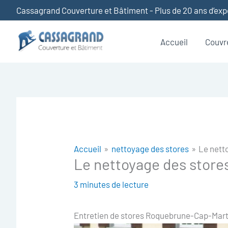
Aller
Cassagrand Couverture et Bâtiment - Plus de 20 ans d’ex
au
contenu
Accueil
Couvr
Accueil
nettoyage des stores
Le nett
Le nettoyage des stor
3 minutes de lecture
Entretien de stores Roquebrune-Cap-Mart