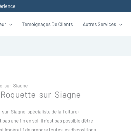
périence
eur
Temoignages De Clients
Autres Services
te-sur-Siagne
a Roquette-sur-Siagne
sur-Siagne, spécialiste de la Toiture:
pas une fin en soi. Il n’est pas possible d’être
st impératif de prendre toutes les dispositions