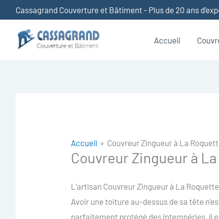
Aller
Cassagrand Couverture et Bâtiment - Plus de 20 ans d’ex
au
contenu
Accueil
Couvr
Accueil
Couvreur Zingueur à La Roquet
Couvreur Zingueur à L
L’artisan Couvreur Zingueur à La Roquette-
Avoir une toiture au-dessus de sa tête n’est 
parfaitement protégé des intempéries, il e