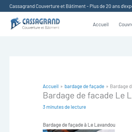
Aller
Cassagrand Couverture et Bâtiment - Plus de 20 ans d’ex
au
contenu
Accueil
Couvr
Accueil
bardage de façade
Bardage d
Bardage de facade Le 
3 minutes de lecture
Bardage de façade à
Le Lavandou