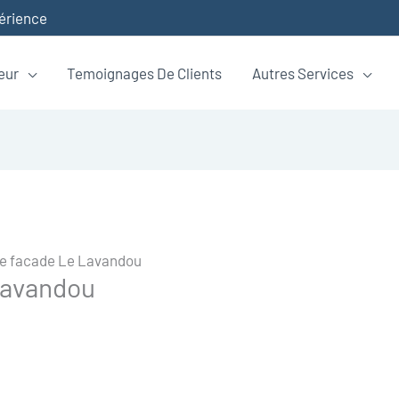
périence
eur
Temoignages De Clients
Autres Services
e facade Le Lavandou
Lavandou