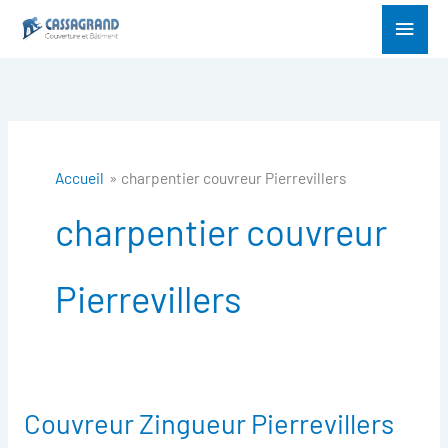
Aller
Menu
au
princ
contenu
Accueil
charpentier couvreur Pierrevillers
charpentier couvreur
Pierrevillers
Couvreur Zingueur Pierrevillers
Couvreur
Zingueur