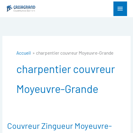
Aller
Menu
au
princ
contenu
Accueil
charpentier couvreur Moyeuvre-Grande
charpentier couvreur
Moyeuvre-Grande
Couvreur Zingueur Moyeuvre-
Couvreur
Zingueur