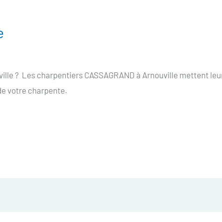
e
uville ? Les charpentiers CASSAGRAND à Arnouville mettent leu
 de votre charpente.