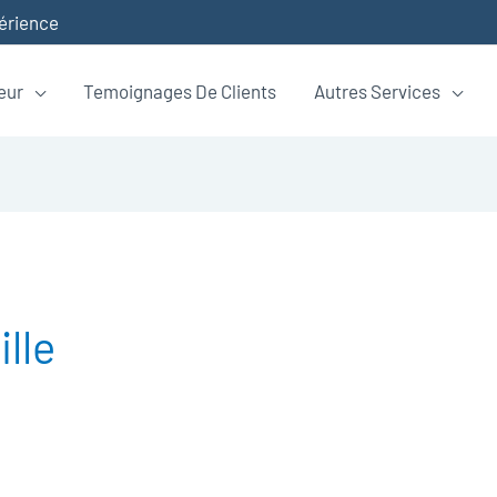
périence
eur
Temoignages De Clients
Autres Services
lle