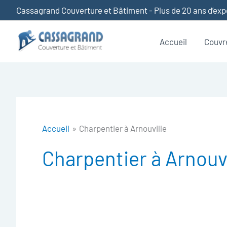
Aller
Cassagrand Couverture et Bâtiment - Plus de 20 ans d’ex
au
contenu
Accueil
Couvr
Accueil
Charpentier à Arnouville
Charpentier à Arnouvi