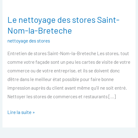
Le nettoyage des stores Saint-
Le
nettoyage
Nom-la-Breteche
des
nettoyage des stores
stores
Saint-
Entretien de stores Saint-Nom-la-Breteche Les stores, tout
Nom-
comme votre façade sont un peu les cartes de visite de votre
la-
commerce ou de votre entreprise, et ils se doivent donc
Breteche
d’être dans le meilleur état possible pour faire bonne
impression auprès du client avant même qu’il ne soit entré.
Nettoyer les stores de commerces et restaurants […]
Lire la suite »