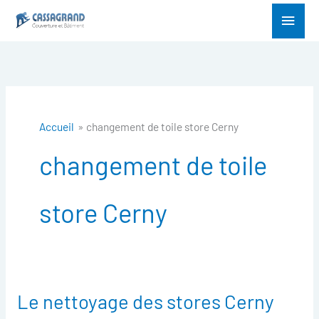
Aller
Menu
au
princ
contenu
Accueil
changement de toile store Cerny
changement de toile
store Cerny
Le nettoyage des stores Cerny
Le
nettoyage