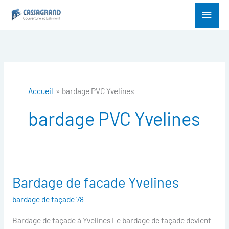
Aller
Menu
au
princ
contenu
Accueil
bardage PVC Yvelines
bardage PVC Yvelines
Bardage de facade Yvelines
Bardage
de
bardage de façade 78
facade
Bardage de façade à Yvelines Le bardage de façade devient
Yvelines