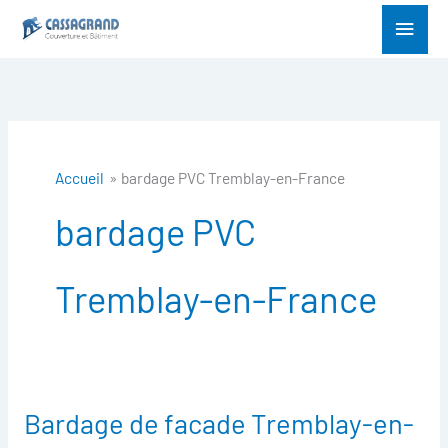
Aller
Menu
au
princ
contenu
Accueil
bardage PVC Tremblay-en-France
bardage PVC
Tremblay-en-France
Bardage de facade Tremblay-en-
Bardage
de