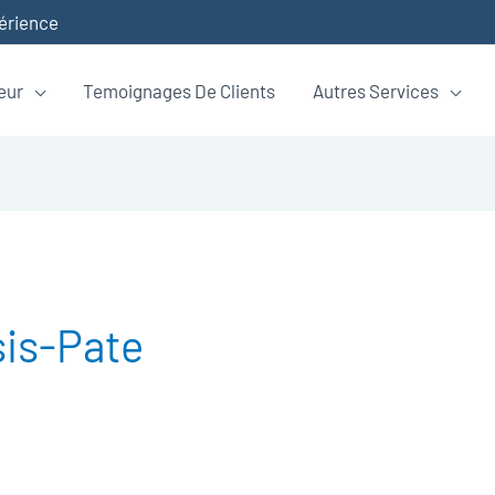
périence
eur
Temoignages De Clients
Autres Services
sis-Pate