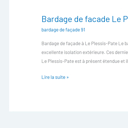
Bardage de facade Le P
Bardage
de
bardage de façade 91
facade
Bardage de façade à Le Plessis-Pate Le b
Le
excellente isolation extérieure. Ces dern
Plessis-
Le Plessis-Pate est à présent étendue et il
Pate
Lire la suite »