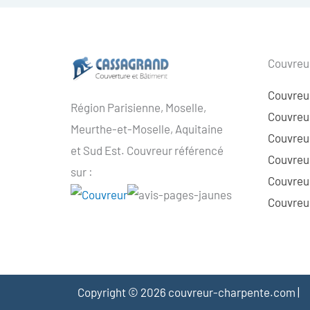
Couvreur
Couvreu
Région Parisienne, Moselle,
Couvreur
Meurthe-et-Moselle, Aquitaine
Couvreur
et Sud Est. Couvreur référencé
Couvreur
sur :
Couvreu
Couvreur
Copyright © 2026 couvreur-charpente.com |