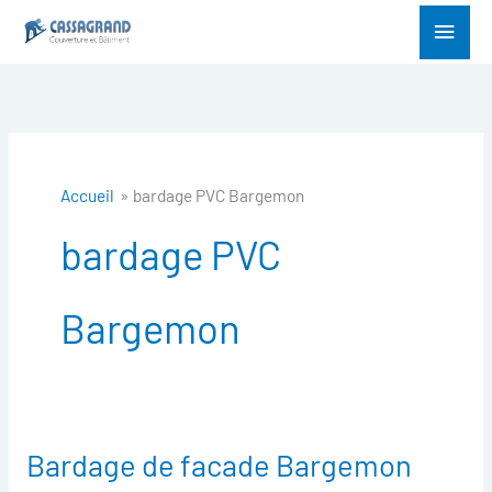
Aller
Menu
au
princ
contenu
Accueil
bardage PVC Bargemon
bardage PVC
Bargemon
Bardage de facade Bargemon
Bardage
de