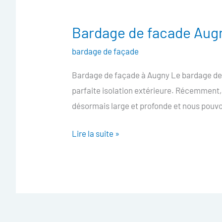
Bardage de facade Aug
Bardage
de
bardage de façade
facade
Bardage de façade à Augny Le bardage de f
Augny
parfaite isolation extérieure. Récemment
désormais large et profonde et nous pouvo
Lire la suite »