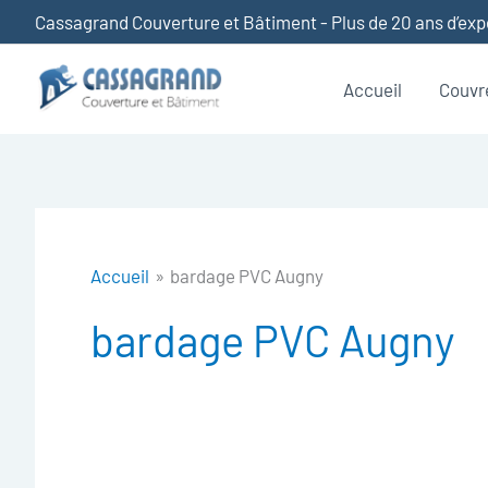
Aller
Cassagrand Couverture et Bâtiment - Plus de 20 ans d’ex
au
contenu
Accueil
Couvr
Accueil
bardage PVC Augny
bardage PVC Augny