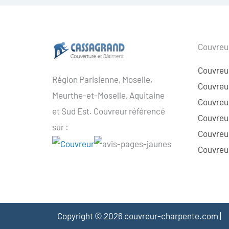
Couvreur
Couvreu
Région Parisienne, Moselle,
Couvreur
Meurthe-et-Moselle, Aquitaine
Couvreur
et Sud Est. Couvreur référencé
Couvreur
sur :
Couvreu
Couvreur
Copyright © 2026 couvreur-charpente.com |