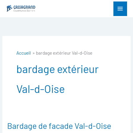
Aller
Menu
au
princ
contenu
Accueil
bardage extérieur Val-d-Oise
bardage extérieur
Val-d-Oise
Bardage de facade Val-d-Oise
Bardage
de