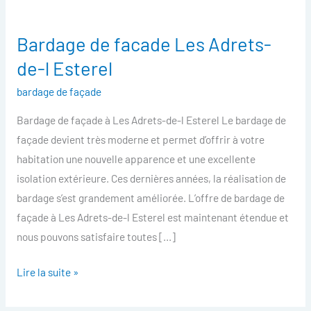
Bardage de facade Les Adrets-
Bardage
de
de-l Esterel
facade
bardage de façade
Les
Adrets-
Bardage de façade à Les Adrets-de-l Esterel Le bardage de
de-
façade devient très moderne et permet d’offrir à votre
l
habitation une nouvelle apparence et une excellente
Esterel
isolation extérieure. Ces dernières années, la réalisation de
bardage s’est grandement améliorée. L’offre de bardage de
façade à Les Adrets-de-l Esterel est maintenant étendue et
nous pouvons satisfaire toutes […]
Lire la suite »