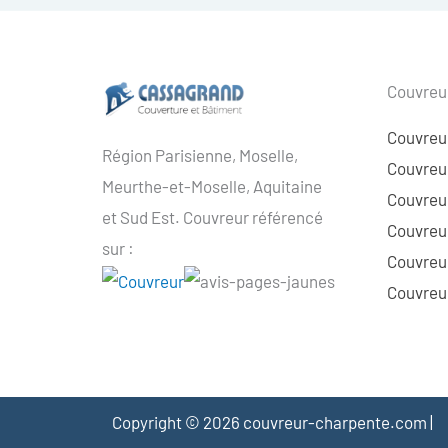
Couvreur
Couvreu
Région Parisienne, Moselle,
Couvreur
Meurthe-et-Moselle, Aquitaine
Couvreur
et Sud Est. Couvreur référencé
Couvreur
sur :
Couvreu
Couvreur
Copyright © 2026 couvreur-charpente.com |