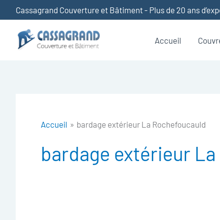
Aller
Cassagrand Couverture et Bâtiment - Plus de 20 ans d’ex
au
contenu
Accueil
Couvr
Accueil
bardage extérieur La Rochefoucauld
bardage extérieur L