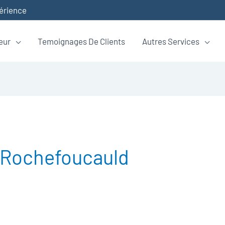
périence
eur
Temoignages De Clients
Autres Services
a Rochefoucauld