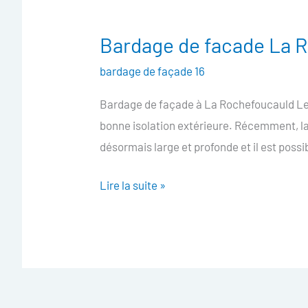
Bardage de facade La 
Bardage
de
bardage de façade 16
facade
Bardage de façade à La Rochefoucauld Le 
La
bonne isolation extérieure. Récemment, la
Rochefoucauld
désormais large et profonde et il est possi
Lire la suite »