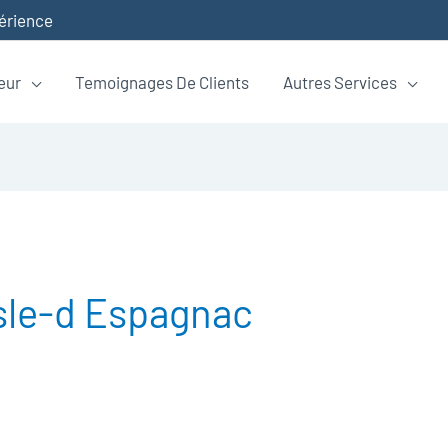
périence
eur
Temoignages De Clients
Autres Services
Isle-d Espagnac