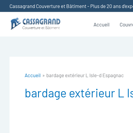
Aller
Cassagrand Couverture et Bâtiment - Plus de 20 ans d’ex
au
contenu
Accueil
Couvr
Accueil
bardage extérieur L Isle-d Espagnac
bardage extérieur L 