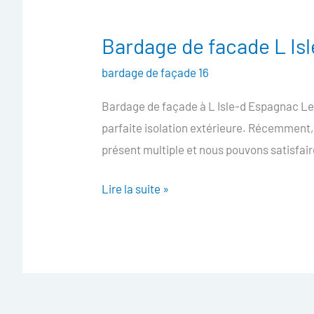
Bardage de facade L Is
Bardage
de
bardage de façade 16
facade
Bardage de façade à L Isle-d Espagnac Le 
L
parfaite isolation extérieure. Récemment,
Isle-
présent multiple et nous pouvons satisfai
d
Espagnac
Lire la suite »