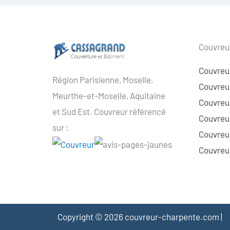
Couvreur
Couvreu
Région Parisienne, Moselle,
Couvreur
Meurthe-et-Moselle, Aquitaine
Couvreur
et Sud Est. Couvreur référencé
Couvreur
sur :
Couvreu
Couvreur
Copyright © 2026 couvreur-charpente.com |