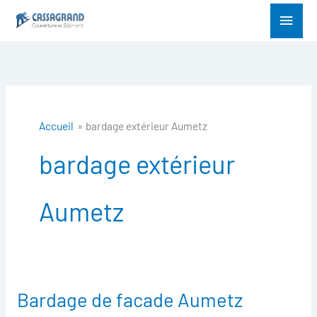
Aller
Menu
au
princ
contenu
Accueil
bardage extérieur Aumetz
bardage extérieur
Aumetz
Bardage de facade Aumetz
Bardage
de