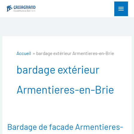
Aller
Menu
au
princ
contenu
Accueil
bardage extérieur Armentieres-en-Brie
bardage extérieur
Armentieres-en-Brie
Bardage de facade Armentieres-
Bardage
de