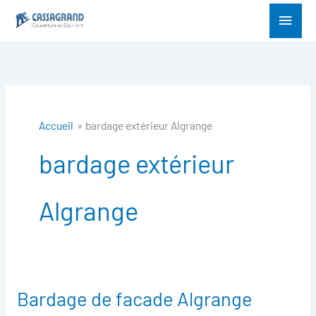
Aller
Menu
au
princ
contenu
Accueil
bardage extérieur Algrange
bardage extérieur
Algrange
Bardage de facade Algrange
Bardage
de