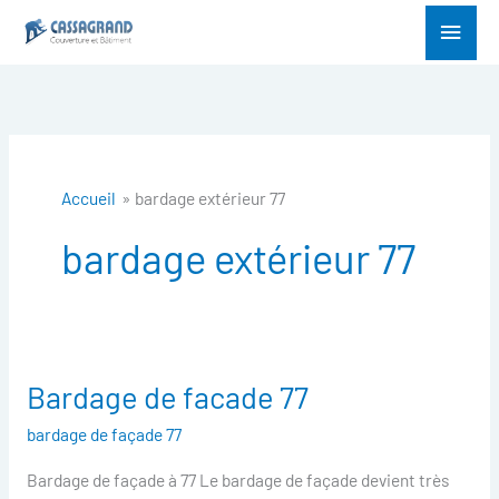
Aller
Menu
au
princ
contenu
Accueil
bardage extérieur 77
bardage extérieur 77
Bardage de facade 77
Bardage
de
bardage de façade 77
facade
Bardage de façade à 77 Le bardage de façade devient très
77