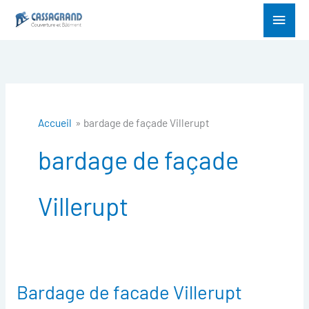
Aller
Menu
au
princ
contenu
Accueil
bardage de façade Villerupt
bardage de façade
Villerupt
Bardage de facade Villerupt
Bardage
de