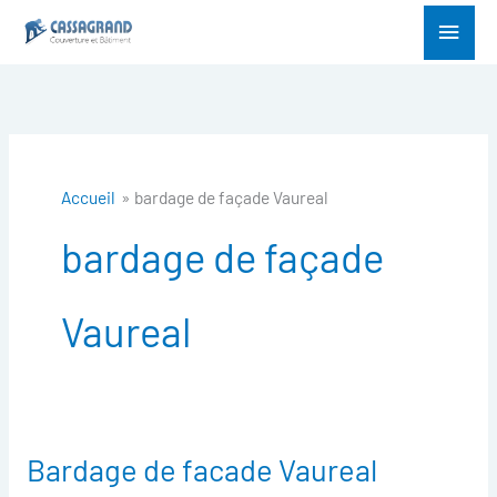
Aller
Menu
au
princ
contenu
Accueil
bardage de façade Vaureal
bardage de façade
Vaureal
Bardage de facade Vaureal
Bardage
de