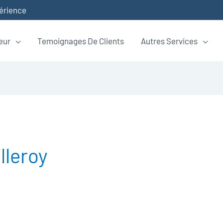
périence
eur
Temoignages De Clients
Autres Services
lleroy