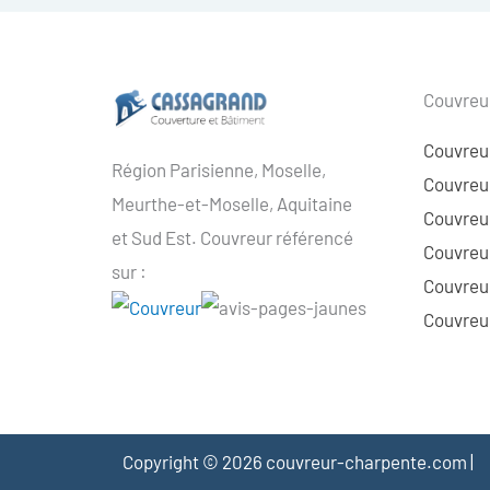
Couvreur
Couvreu
Région Parisienne, Moselle,
Couvreur
Meurthe-et-Moselle, Aquitaine
Couvreur
et Sud Est. Couvreur référencé
Couvreur
sur :
Couvreu
Couvreur
Copyright © 2026 couvreur-charpente.com |