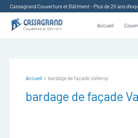
Aller
Cassagrand Couverture et Bâtiment - Plus de 20 ans d’ex
au
contenu
Accueil
Couvr
Accueil
bardage de façade Valleroy
bardage de façade Va