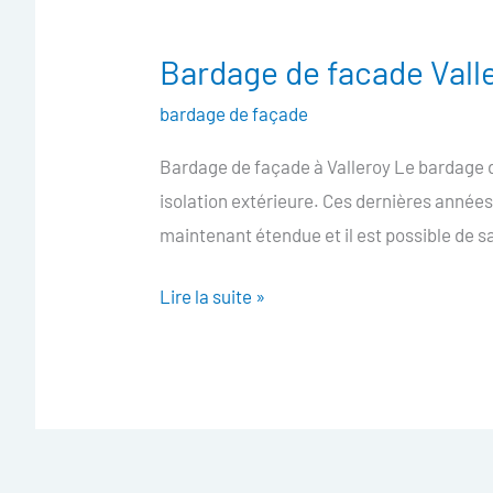
Bardage de facade Vall
Bardage
de
bardage de façade
facade
Bardage de façade à Valleroy Le bardage d
Valleroy
isolation extérieure. Ces dernières années
maintenant étendue et il est possible de sa
Lire la suite »